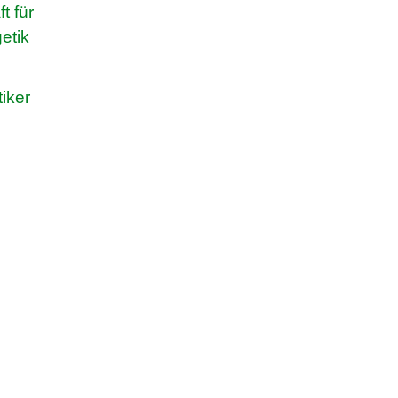
t für
etik
iker